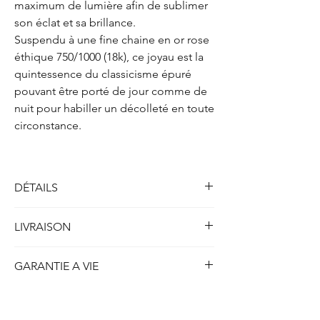
maximum de lumière afin de sublimer
son éclat et sa brillance.
Suspendu à une fine chaine en or rose
éthique 750/1000 (18k), ce joyau est la
quintessence du classicisme épuré
pouvant être porté de jour comme de
nuit pour habiller un décolleté en toute
circonstance.
DÉTAILS
Solitaire collier quatre griffes
LIVRAISON
Métal : Or rose 750/1000 (18k)
Poids : 2.10 gr
Toutes nos créations disponibles en stock et
Longueur : 41.5 cm
GARANTIE A VIE
prêtes à être expédiées sont livrées dans
les 5 jours ouvrables ou 7 jours calendrier.
Diamant
(créé en laboratoire)
ETHYDIA se porte garant à vie de la qualité
Concernant nos créations personnalisées ou
Forme : Emeraude
de chaque création produite et du strict
réalisées sur-mesure, le délais de livraison
Poids : 1.50 carat