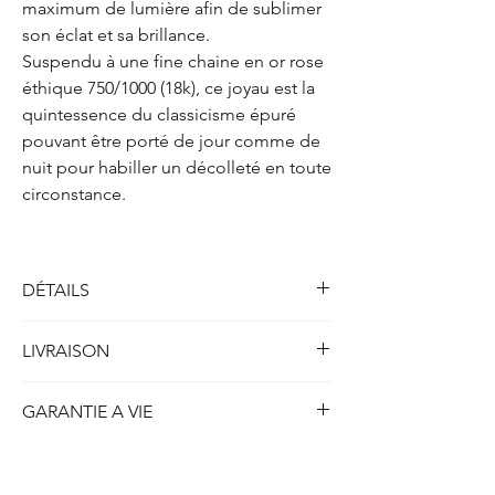
maximum de lumière afin de sublimer
son éclat et sa brillance.
Suspendu à une fine chaine en or rose
éthique 750/1000 (18k), ce joyau est la
quintessence du classicisme épuré
pouvant être porté de jour comme de
nuit pour habiller un décolleté en toute
circonstance.
DÉTAILS
Solitaire collier quatre griffes
LIVRAISON
Métal : Or rose 750/1000 (18k)
Poids : 2.10 gr
Toutes nos créations disponibles en stock et
Longueur : 41.5 cm
GARANTIE A VIE
prêtes à être expédiées sont livrées dans
les 5 jours ouvrables ou 7 jours calendrier.
Diamant
(créé en laboratoire)
ETHYDIA se porte garant à vie de la qualité
Concernant nos créations personnalisées ou
Forme : Emeraude
de chaque création produite et du strict
réalisées sur-mesure, le délais de livraison
Poids : 2.00 carats