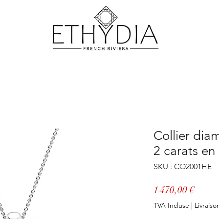
Collier dia
2 carats en
SKU : CO2001HE
Prix
1 470,00 €
TVA Incluse
|
Livraiso