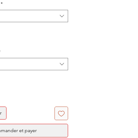
*
*
r
mander et payer