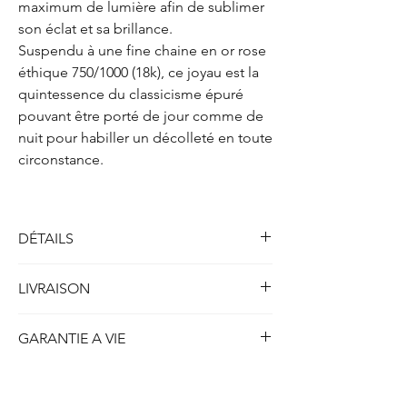
maximum de lumière afin de sublimer
son éclat et sa brillance.
Suspendu à une fine chaine en or rose
éthique 750/1000 (18k), ce joyau est la
quintessence du classicisme épuré
pouvant être porté de jour comme de
nuit pour habiller un décolleté en toute
circonstance.
DÉTAILS
Solitaire collier trois griffes
LIVRAISON
Métal : Or rose 750/1000 (18k)
Poids : 2.10 gr
Toutes nos créations disponibles en stock et
Longueur : 41.5 cm
GARANTIE A VIE
prêtes à être expédiées sont livrées dans
les 5 jours ouvrables ou 7 jours calendrier.
Diamant
(créé en laboratoire)
ETHYDIA se porte garant à vie de la qualité
Concernant nos créations personnalisées ou
Forme : Coeur
de chaque création produite et du strict
réalisées sur-mesure, le délais de livraison
Poids : 2.00 carats