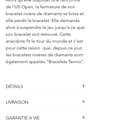
de l'US Open, la fermeture de son
bracelet rivière de diamants se brisa et
elle perdit le bracelet. Elle demanda
alors à suspendre le jeu jusqu'à ce que
son bracelet soit retrouvé. Cette
anecdote fit le tour du monde et c'est
pour cette raison que, depuis ce jour,
les bracelets rivières de diamants sont
également appelés "Bracelets Tennis".
DÉTAILS
Bracelet Rivière quatre griffes
LIVRAISON
Métal : Or blanc 750/1000 (18k)
Poids : env. 10.55 gr
Toutes nos créations disponibles en stock et
Longueur : env. 16.50 cm
GARANTIE A VIE
prêtes à être expédiées sont livrées dans
Largeur: env. 2.40 mm
les 5 jours ouvrables ou 7 jours calendrier.
Hauteur: env. 3.90 mm