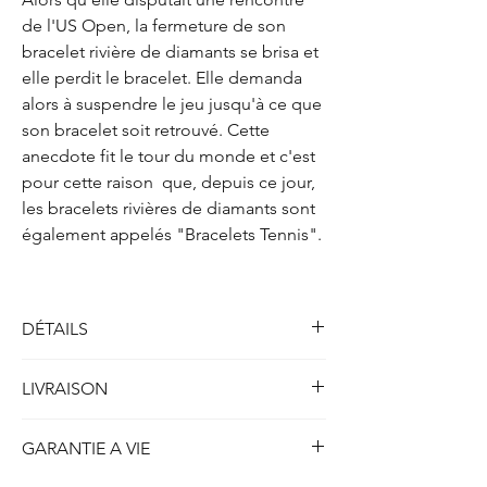
de l'US Open, la fermeture de son
bracelet rivière de diamants se brisa et
elle perdit le bracelet. Elle demanda
alors à suspendre le jeu jusqu'à ce que
son bracelet soit retrouvé. Cette
anecdote fit le tour du monde et c'est
pour cette raison que, depuis ce jour,
les bracelets rivières de diamants sont
également appelés "Bracelets Tennis".
DÉTAILS
Bracelet Rivière quatre griffes
LIVRAISON
Métal : Or rose 750/1000 (18k)
Poids : env. 10.55 gr
Toutes nos créations disponibles en stock et
Longueur : env. 16.50 cm
GARANTIE A VIE
prêtes à être expédiées sont livrées dans
Largeur: env. 2.40 mm
les 5 jours ouvrables ou 7 jours calendrier.
Hauteur: env. 3.90 mm