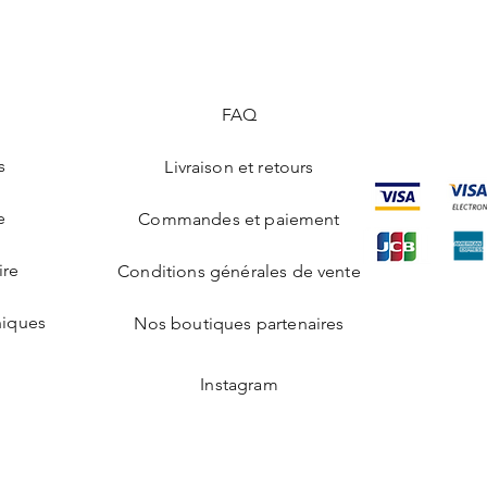
indiquerons le transp
réparation à réaliser.
qui vous permettra de
(Cette garantie à vi
ligne.
et normal de votre cr
En cas d'absence, vot
dégâts liés à un éven
passage dans votre boî
FAQ
en cas de perte ou de
vous rendre dans vo
avec votre pièce d’ide
s
Livraison et retours
colis ou reprogramm
certain d’être présen
Assurance :
e
Commandes et paiement
Votre création est ass
donc couverte à 100%
ire
Conditions générales de vente
de vol.
Votre colis :
hiques
Nos boutiques partenaires
Avant de vous être liv
création sera placée
conditionné dans un
Instagram
Chaque création est 
carte ETHYDIA vierg
rouge afin que vous pu
un message personna