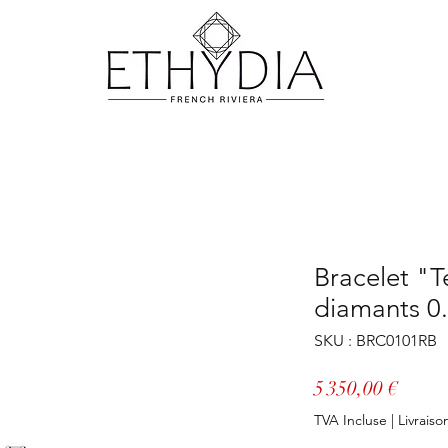
Bracelet "T
diamants 0.
SKU : BRC0101RB
Prix
5 350,00 €
TVA Incluse
|
Livraiso