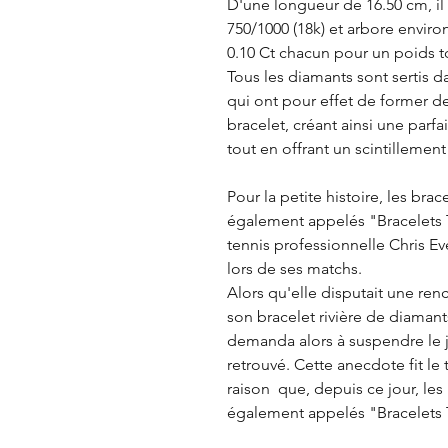
D'une longueur de 16.50 cm, il 
750/1000 (18k) et arbore enviro
0.10 Ct chacun pour un poids to
Tous les diamants sont sertis d
qui ont pour effet de former deu
bracelet, créant ainsi une parfa
tout en offrant un scintillement
Pour la petite histoire, les bra
également appelés "Bracelets T
tennis professionnelle Chris Eve
lors de ses matchs.
Alors qu'elle disputait une ren
son bracelet rivière de diamants 
demanda alors à suspendre le j
retrouvé. Cette anecdote fit le
raison que, depuis ce jour, les
également appelés "Bracelets 