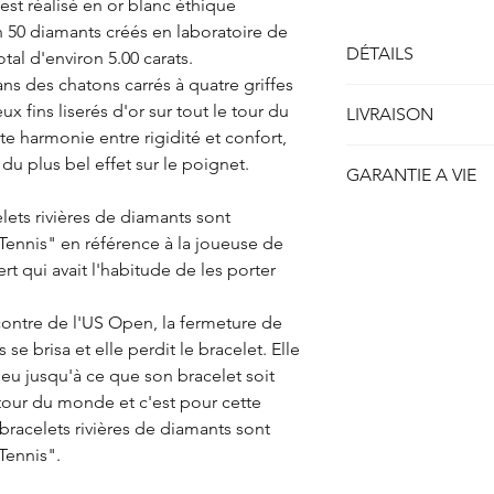
est réalisé en or blanc éthique
n 50 diamants créés en laboratoire de
DÉTAILS
tal d'environ 5.00 carats.
ans des chatons carrés à quatre griffes
Bracelet Rivière quatr
x fins liserés d'or sur tout le tour du
LIVRAISON
Métal : Or blanc 750/
ite harmonie entre rigidité et confort,
Poids : env. 14.00 gr
Toutes nos créations 
 du plus bel effet sur le poignet.
Longueur : env. 16.5
GARANTIE A VIE
être expédiées sont l
Largeur: env. 3.00 m
7 jours calendrier.
Hauteur: env. 4.00 
celets rivières de diamants sont
ETHYDIA se porte gar
Concernant nos créat
création produite et d
ennis" en référence à la joueuse de
sur-mesure, le délais
Diamants
(créés en l
la haute joaillerie pour
rt qui avait l'habitude de les porter
entre 14 et 21 jours 
Formes : Ronds Brilla
Chaque création ETH
fabrication.
Poids : 0.10 carat
inspectée avant sa liv
Mode de Livraison :
contre de l'US Open, la fermeture de
Nombre: env. 50
conformité.
Votre création est ex
se brisa et elle perdit le bracelet. Elle
Poids total: env. 5.00
C’est pourquoi, ayan
(Valeur Déclarée), da
Couleur : F+
eu jusqu'à ce que son bracelet soit
l’excellence de notre
sécurisée et vous ser
Pureté : VVS+
 tour du monde et c'est pour cette
garantie à vie sur la 
de la Poste, soit par
Diamètre : environ 3
Contactez notre servi
 bracelets rivières de diamants sont
(UPS).
Qualité de taille : T
ou souhaitez renvoyer
Tennis".
Suivi de l'envoi :
Dès réception, nous 
Dès que votre colis 
informé du résultat d