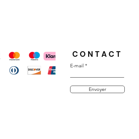
orteur ainsi qu’un numéro de suivi
 suivre l’avancée de la livraison en
e s’applique pour un usage courant
éation et ne couvre donc pas les
re facteur vous laissera un avis de
tuel accident, choc, arrachage ou
te aux lettres et il vous suffira de
 vol).
tre bureau de poste en personne
ntité valide afin de retirer votre
er une date de passage en étant
CONTACT
t en cas de livraison par UPS.
E-mail
urée lors de son transport. Elle est
 contre tout risque de perte ou
Envoyer
ré dans un colis confidentiel, votre
 dans son écrin et soigneusement
 emballage ETHYDIA.
livrée avec une enveloppe et une
e comprenant un sceau en cire
issiez, si vous le désirez, y inscrire
lisé qui accompagnera votre