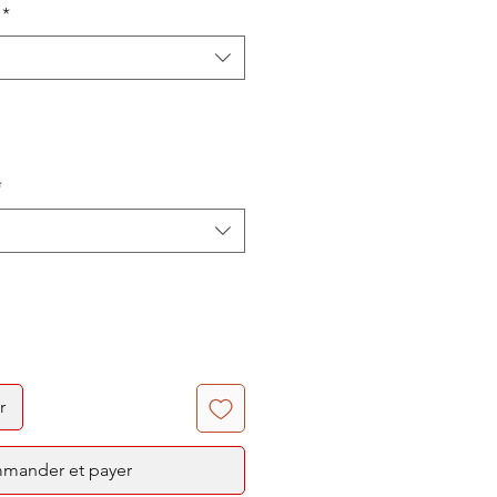
*
*
r
mander et payer