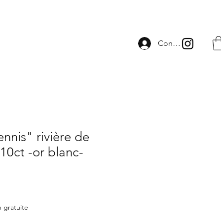
Connexion
ennis" rivière de
10ct -or blanc-
n gratuite