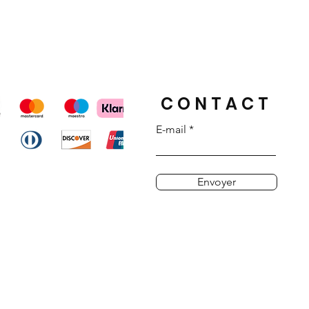
orteur ainsi qu’un numéro de suivi
 suivre l’avancée de la livraison en
e s’applique pour un usage courant
éation et ne couvre donc pas les
re facteur vous laissera un avis de
tuel accident, choc, arrachage ou
te aux lettres et il vous suffira de
 vol).
tre bureau de poste en personne
ntité valide afin de retirer votre
CONTACT
er une date de passage en étant
t en cas de livraison par UPS.
E-mail
urée lors de son transport. Elle est
 contre tout risque de perte ou
Envoyer
ré dans un colis confidentiel, votre
 dans son écrin et soigneusement
 emballage ETHYDIA.
livrée avec une enveloppe et une
e comprenant un sceau en cire
issiez, si vous le désirez, y inscrire
lisé qui accompagnera votre