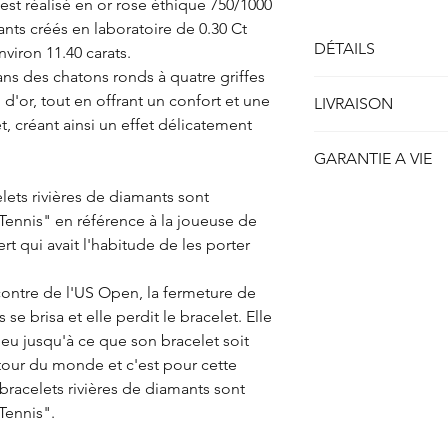
est réalisé en or rose éthique 750/1000
ants créés en laboratoire de 0.30 Ct
DÉTAILS
viron 11.40 carats.
ans des chatons ronds à quatre griffes
Bracelet Rivière quatr
d'or, tout en offrant un confort et une
LIVRAISON
Métal : Or rose 750/1
, créant ainsi un effet délicatement
Poids : env. 16.00 gr
Toutes nos créations 
Longueur : env. 16.5
GARANTIE A VIE
être expédiées sont l
Largeur: env. 4.30 m
7 jours calendrier.
Hauteur: env. 5.10 
celets rivières de diamants sont
ETHYDIA se porte gar
Concernant nos créat
création produite et d
ennis" en référence à la joueuse de
sur-mesure, le délais
Diamants
(créés en l
la haute joaillerie pour
rt qui avait l'habitude de les porter
entre 14 et 21 jours 
Formes : Ronds Brilla
Chaque création ETH
fabrication.
Poids : 0.30 carat
inspectée avant sa liv
Mode de Livraison :
contre de l'US Open, la fermeture de
Nombre: env. 38
conformité.
Votre création est ex
se brisa et elle perdit le bracelet. Elle
Poids total: env. 11.4
C’est pourquoi, ayan
(Valeur Déclarée), da
Couleur : F+
eu jusqu'à ce que son bracelet soit
l’excellence de notre
sécurisée et vous ser
Pureté : VVS+
 tour du monde et c'est pour cette
garantie à vie sur la 
de la Poste, soit par
Diamètre : environ 4
Contactez notre servi
 bracelets rivières de diamants sont
(UPS).
Qualité de taille : T
ou souhaitez renvoyer
Tennis".
Suivi de l'envoi :
Certificats : Oui
Dès réception, nous 
Dès que votre colis 
informé du résultat d