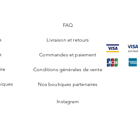
indiquerons le transp
réparation à réaliser.
qui vous permettra de
(Cette garantie à vi
ligne.
et normal de votre cr
En cas d'absence, vot
FAQ
dégâts liés à un éven
passage dans votre boî
en cas de perte ou de
vous rendre dans vo
s
Livraison et retours
avec votre pièce d’ide
colis ou reprogramm
e
certain d’être présen
Commandes et paiement
Assurance :
Votre création est ass
ire
Conditions générales de vente
donc couverte à 100%
de vol.
hiques
Nos boutiques partenaires
Votre colis :
Avant de vous être liv
création sera placée
Instagram
conditionné dans un
Chaque création est 
carte ETHYDIA vierg
rouge afin que vous pu
un message personna