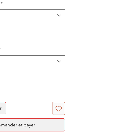
*
*
r
mander et payer