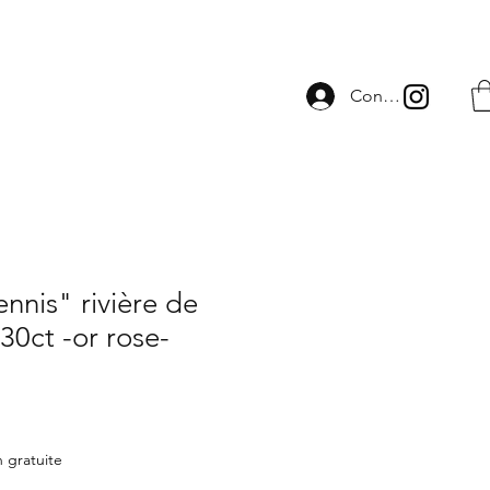
Connexion
ennis" rivière de
30ct -or rose-
n gratuite