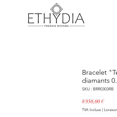
Bracelet "T
diamants 0.
SKU : BRR0303RB
Prix
8 950,00 €
TVA Incluse
|
Livraiso