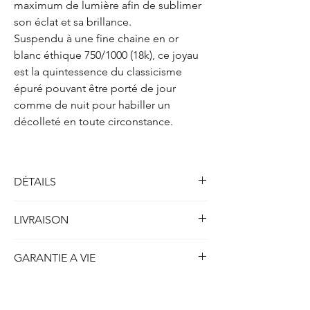
maximum de lumière afin de sublimer
son éclat et sa brillance.
Suspendu à une fine chaine en or
blanc éthique 750/1000 (18k), ce joyau
est la quintessence du classicisme
épuré pouvant être porté de jour
comme de nuit pour habiller un
décolleté en toute circonstance.
DÉTAILS
Solitaire collier deux griffes
LIVRAISON
Métal : Or blanc 750/1000 (18k)
Poids : 2.10 gr
Toutes nos créations disponibles en stock et
Longueur : 41.5 cm
GARANTIE A VIE
prêtes à être expédiées sont livrées dans
les 5 jours ouvrables ou 7 jours calendrier.
Diamant
(créé en laboratoire)
ETHYDIA se porte garant à vie de la qualité
Concernant nos créations personnalisées ou
Forme : Marquise
de chaque création produite et du strict
réalisées sur-mesure, le délais de livraison
Poids : 0.50 carat