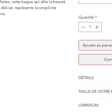
aites, cette bague qui allie la beauté
délicat, représente la simplicité
rie.
Quantité
*
Ajouter au panie
Com
DÉTAILS
Solitaire bague quatr
TAILLE DE VOTRE
Métal : Or rose 750/1
Poids : 3.50 gr
Afin de connaitre ou
Largeur corps de ba
LIVRAISON
possible la taille de 
lien:
GUIDE DES TAI