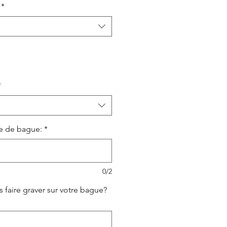
*
*
le de bague:
*
0/2
 faire graver sur votre bague?