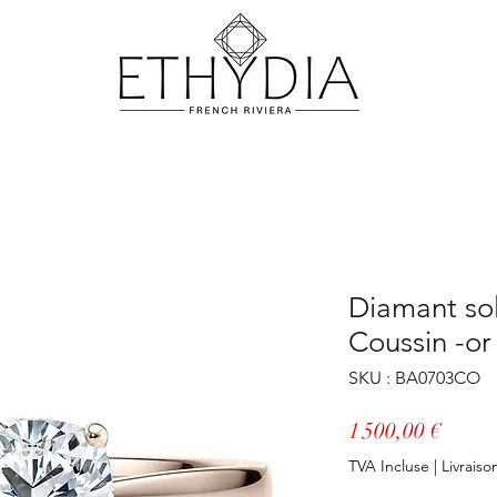
Diamant sol
Coussin -or
SKU : BA0703CO
Prix
1 500,00 €
TVA Incluse
|
Livraiso