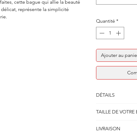
aites, cette bague qui allie la beauté
délicat, représente la simplicité
rie.
Quantité
*
Ajouter au panie
Com
DÉTAILS
Solitaire bague quatr
TAILLE DE VOTRE
Métal : Or blanc 750/
Poids : 3.50 gr
Afin de connaitre ou
Largeur corps de ba
LIVRAISON
possible la taille de 
lien:
GUIDE DES TAI