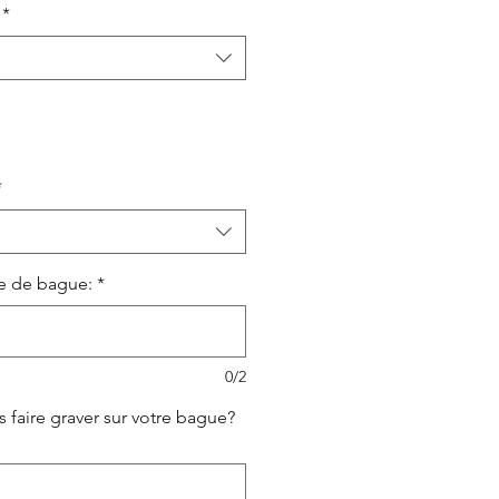
*
*
le de bague:
*
0/2
 faire graver sur votre bague?