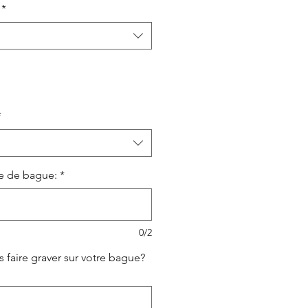
*
*
le de bague:
*
0/2
 faire graver sur votre bague?