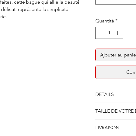
aites, cette bague qui allie la beauté
délicat, représente la simplicité
rie.
Quantité
*
Ajouter au panie
Com
DÉTAILS
Solitaire bague quatr
TAILLE DE VOTRE
Métal : Or rose 750/1
Poids : 3.50 gr
Afin de connaitre ou
Largeur corps de ba
LIVRAISON
possible la taille de 
lien:
GUIDE DES TAI