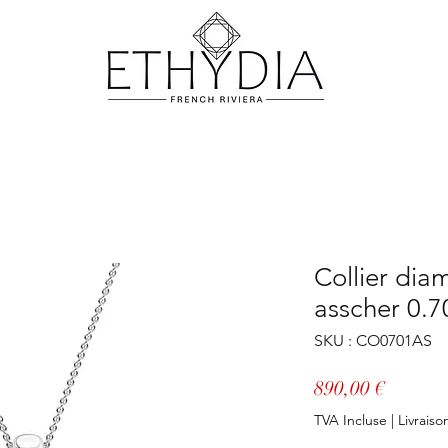
Collier diam
asscher 0.7
SKU : CO0701AS
Prix
890,00 €
TVA Incluse
|
Livraiso