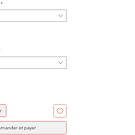
*
*
r
mander et payer