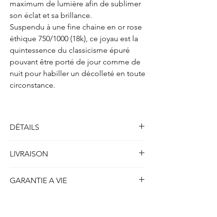
maximum de lumière afin de sublimer
son éclat et sa brillance.
Suspendu à une fine chaine en or rose
éthique 750/1000 (18k), ce joyau est la
quintessence du classicisme épuré
pouvant être porté de jour comme de
nuit pour habiller un décolleté en toute
circonstance.
DÉTAILS
Solitaire collier quatre griffes
LIVRAISON
Métal : Or rose 750/1000 (18k)
Poids : 2.10 gr
Toutes nos créations disponibles en stock et
Longueur : 41.5 cm
GARANTIE A VIE
prêtes à être expédiées sont livrées dans
les 5 jours ouvrables ou 7 jours calendrier.
Diamant
(créé en laboratoire)
ETHYDIA se porte garant à vie de la qualité
Concernant nos créations personnalisées ou
Forme : Ovale
de chaque création produite et du strict
réalisées sur-mesure, le délais de livraison
Poids : 0.70 carat