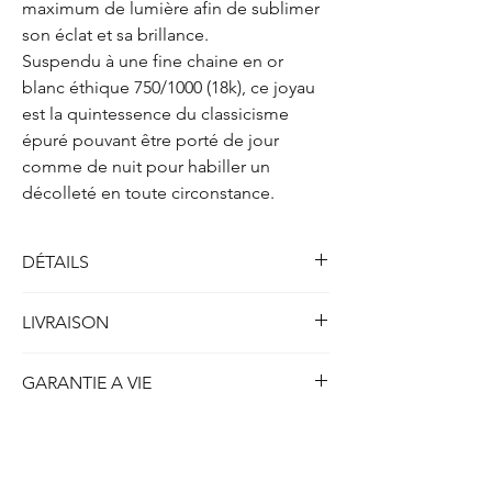
maximum de lumière afin de sublimer
son éclat et sa brillance.
Suspendu à une fine chaine en or
blanc éthique 750/1000 (18k), ce joyau
est la quintessence du classicisme
épuré pouvant être porté de jour
comme de nuit pour habiller un
décolleté en toute circonstance.
DÉTAILS
Solitaire collier quatre griffes
LIVRAISON
Métal : Or blanc 750/1000 (18k)
Poids : 2.10 gr
Toutes nos créations disponibles en stock et
Longueur : 41.5 cm
GARANTIE A VIE
prêtes à être expédiées sont livrées dans
les 5 jours ouvrables ou 7 jours calendrier.
Diamant
(créé en laboratoire)
ETHYDIA se porte garant à vie de la qualité
Concernant nos créations personnalisées ou
Forme : Rond Brillant
de chaque création produite et du strict
réalisées sur-mesure, le délais de livraison
Poids : 0.70 carat
respect du savoir-faire de la haute joaillerie
peut-être compris entre 14 et 21 jours en
Couleur : F ou supérieur