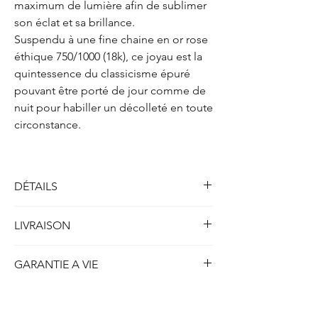
maximum de lumière afin de sublimer
son éclat et sa brillance.
Suspendu à une fine chaine en or rose
éthique 750/1000 (18k), ce joyau est la
quintessence du classicisme épuré
pouvant être porté de jour comme de
nuit pour habiller un décolleté en toute
circonstance.
DÉTAILS
Solitaire collier quatre griffes
LIVRAISON
Métal : Or rose 750/1000 (18k)
Poids : 2.10 gr
Toutes nos créations disponibles en stock et
Longueur : 41.5 cm
GARANTIE A VIE
prêtes à être expédiées sont livrées dans
les 5 jours ouvrables ou 7 jours calendrier.
Diamant
(créé en laboratoire)
ETHYDIA se porte garant à vie de la qualité
Concernant nos créations personnalisées ou
Forme : Coussin
de chaque création produite et du strict
réalisées sur-mesure, le délais de livraison
Poids : 1.50 carat