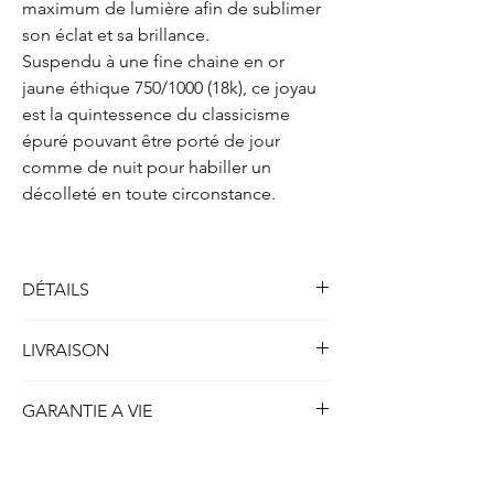
maximum de lumière afin de sublimer
son éclat et sa brillance.
Suspendu à une fine chaine en or
jaune éthique 750/1000 (18k), ce joyau
est la quintessence du classicisme
épuré pouvant être porté de jour
comme de nuit pour habiller un
décolleté en toute circonstance.
DÉTAILS
Solitaire collier trois griffes
LIVRAISON
Métal : Or jaune 750/1000 (18k)
Poids : 2.10 gr
Toutes nos créations disponibles en stock et
Longueur : 41.5 cm
GARANTIE A VIE
prêtes à être expédiées sont livrées dans
les 5 jours ouvrables ou 7 jours calendrier.
Diamant
(créé en laboratoire)
ETHYDIA se porte garant à vie de la qualité
Concernant nos créations personnalisées ou
Forme : Poire
de chaque création produite et du strict
réalisées sur-mesure, le délais de livraison
Poids : 1.00 carat