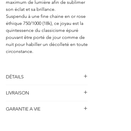
maximum de lumière afin de sublimer
son éclat et sa brillance.
Suspendu à une fine chaine en or rose
éthique 750/1000 (18k), ce joyau est la
quintessence du classicisme épuré
pouvant être porté de jour comme de
nuit pour habiller un décolleté en toute
circonstance.
DÉTAILS
Solitaire collier quatre griffes
LIVRAISON
Métal : Or rose 750/1000 (18k)
Poids : 2.10 gr
Toutes nos créations disponibles en stock et
Longueur : 41.5 cm
GARANTIE A VIE
prêtes à être expédiées sont livrées dans
les 5 jours ouvrables ou 7 jours calendrier.
Diamant
(créé en laboratoire)
ETHYDIA se porte garant à vie de la qualité
Concernant nos créations personnalisées ou
Forme : Princesse
de chaque création produite et du strict
réalisées sur-mesure, le délais de livraison
Poids : 1.00 carat