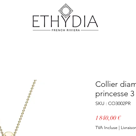
Collier diam
princesse 3
SKU : CO3002PR
Prix
1 840,00 €
TVA Incluse
|
Livraiso