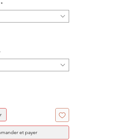
*
*
r
mander et payer