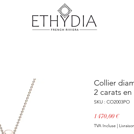
Collier diam
2 carats en
SKU : CO2003PO
Prix
1 470,00 €
TVA Incluse
|
Livraiso