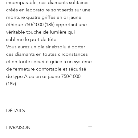
incomparable, ces diamants solitaires
créés en laboratoire sont sertis sur une
monture quatre griffes en or jaune
éthique 750/1000 (18k) apportant une
véritable touche de lumière qui
sublime le port de tête.
Vous aurez un plaisir absolu à porter
ces diamants en toutes circonstances
et en toute sécurité grâce à un système
de fermeture confortable et sécurisé
de type Alpa en or jaune 750/1000
(18k).
DÉTAILS
Solitaires boucles d'oreilles quatre griffes
LIVRAISON
Métal : Or jaune 750/1000 (18k)
Poids : 2.00 gr