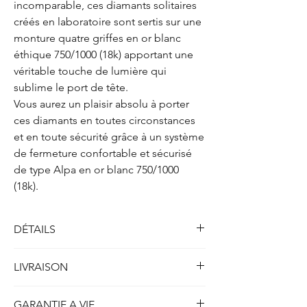
incomparable, ces diamants solitaires
créés en laboratoire sont sertis sur une
monture quatre griffes en or blanc
éthique 750/1000 (18k) apportant une
véritable touche de lumière qui
sublime le port de tête.
Vous aurez un plaisir absolu à porter
ces diamants en toutes circonstances
et en toute sécurité grâce à un système
de fermeture confortable et sécurisé
de type Alpa en or blanc 750/1000
(18k).
DÉTAILS
Solitaires boucles d'oreilles quatre griffes
LIVRAISON
Métal : Or blanc 750/1000 (18k)
Poids : 2.00 gr
Toutes nos créations disponibles en stock et
Fermoirs : type Alpa 750/1000 (18k)
GARANTIE A VIE
prêtes à être expédiées sont livrées dans