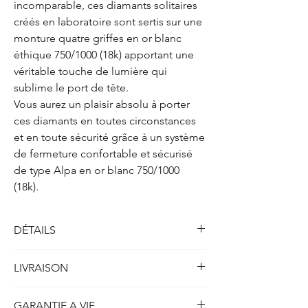
incomparable, ces diamants solitaires
créés en laboratoire sont sertis sur une
monture quatre griffes en or blanc
éthique 750/1000 (18k) apportant une
véritable touche de lumière qui
sublime le port de tête.
Vous aurez un plaisir absolu à porter
ces diamants en toutes circonstances
et en toute sécurité grâce à un système
de fermeture confortable et sécurisé
de type Alpa en or blanc 750/1000
(18k).
DÉTAILS
Solitaires boucles d'oreilles quatre griffes
LIVRAISON
Métal : Or blanc 750/1000 (18k)
Poids : 2.00 gr
Toutes nos créations disponibles en stock et
Fermoirs : type Alpa 750/1000 (18k)
GARANTIE A VIE
prêtes à être expédiées sont livrées dans