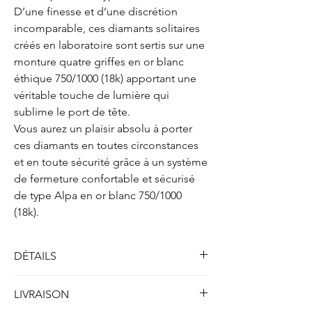
D’une finesse et d’une discrétion
incomparable, ces diamants solitaires
créés en laboratoire sont sertis sur une
monture quatre griffes en or blanc
éthique 750/1000 (18k) apportant une
véritable touche de lumière qui
sublime le port de tête.
Vous aurez un plaisir absolu à porter
ces diamants en toutes circonstances
et en toute sécurité grâce à un système
de fermeture confortable et sécurisé
de type Alpa en or blanc 750/1000
(18k).
DÉTAILS
Solitaires boucles d'oreilles quatre griffes
LIVRAISON
Métal : Or blanc 750/1000 (18k)
Poids : 2.00 gr