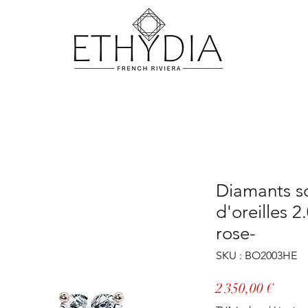
Diamants so
d'oreilles 
rose-
SKU : BO2003HE
Prix
2 350,00 €