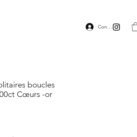
Connexion
litaires boucles
2.00ct Cœurs -or