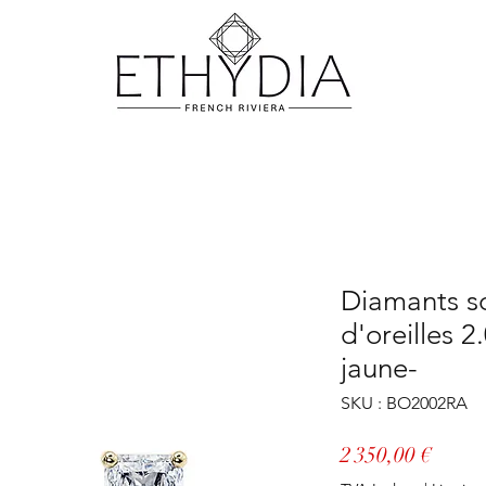
Diamants so
d'oreilles 2
jaune-
SKU : BO2002RA
Prix
2 350,00 €