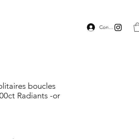
Connexion
litaires boucles
.00ct Radiants -or