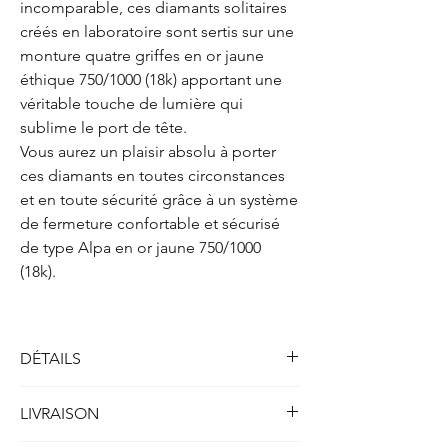
incomparable, ces diamants solitaires
créés en laboratoire sont sertis sur une
monture quatre griffes en or jaune
éthique 750/1000 (18k) apportant une
véritable touche de lumière qui
sublime le port de tête.
Vous aurez un plaisir absolu à porter
ces diamants en toutes circonstances
et en toute sécurité grâce à un système
de fermeture confortable et sécurisé
de type Alpa en or jaune 750/1000
(18k).
DÉTAILS
Solitaires boucles d'oreilles quatre griffes
LIVRAISON
Métal : Or jaune 750/1000 (18k)
Poids : 2.00 gr