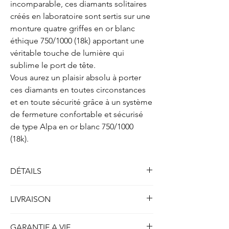
incomparable, ces diamants solitaires
créés en laboratoire sont sertis sur une
monture quatre griffes en or blanc
éthique 750/1000 (18k) apportant une
véritable touche de lumière qui
sublime le port de tête.
Vous aurez un plaisir absolu à porter
ces diamants en toutes circonstances
et en toute sécurité grâce à un système
de fermeture confortable et sécurisé
de type Alpa en or blanc 750/1000
(18k).
DÉTAILS
Solitaires boucles d'oreilles quatre griffes
LIVRAISON
Métal : Or blanc 750/1000 (18k)
Poids : 2.00 gr
Toutes nos créations disponibles en stock et
Fermoirs : type Alpa 750/1000 (18k)
GARANTIE A VIE
prêtes à être expédiées sont livrées dans