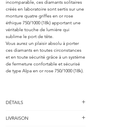
incomparable, ces diamants solitaires
créés en laboratoire sont sertis sur une
monture quatre griffes en or rose
éthique 750/1000 (18k) apportant une
véritable touche de lumière qui
sublime le port de tête.
Vous aurez un plaisir absolu à porter
ces diamants en toutes circonstances
et en toute sécurité grâce à un système
de fermeture confortable et sécurisé
de type Alpa en or rose 750/1000 (18k).
DÉTAILS
Solitaires boucles d'oreilles quatre griffes
LIVRAISON
Métal : Or rose 750/1000 (18k)
Poids : 2.00 gr